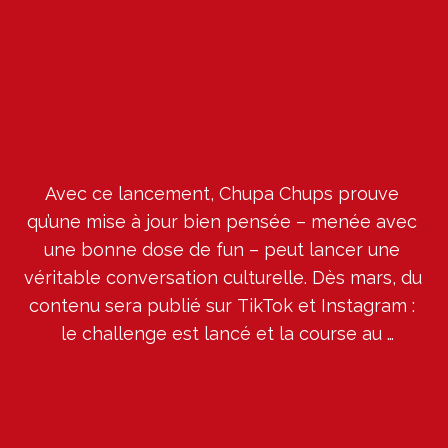
#ChupaChupsSpeedChallenge
Avec ce lancement, Chupa Chups prouve 
qu’une mise à jour bien pensée – menée avec 
une bonne dose de fun – peut lancer une 
véritable conversation culturelle. Dès mars, du 
contenu sera publié sur TikTok et Instagram : 
le challenge est lancé et la course au 
déballage ne fait que commencer. Les 
sucettes Chupa Chups avec l’emballage plus 
facile à ouvrir arrivent maintenant partout en 
Europe. 