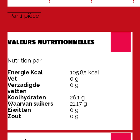
Par 1 pièce
VALEURS NUTRITIONNELLES
Nutrition par
1 pièce
Energie Kcal
105.85
kcal
Vet
0
g
Verzadigde
0
g
vetten
Koolhydraten
26.1
g
Waarvan suikers
21.17
g
Eiwitten
0
g
Zout
0
g