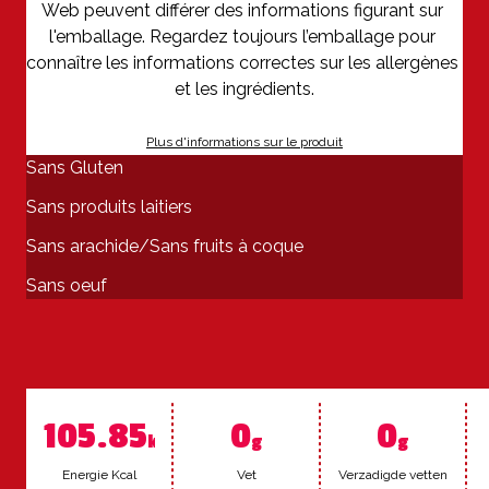
Web peuvent différer des informations figurant sur 
l'emballage. Regardez toujours l’emballage pour 
connaître les informations correctes sur les allergènes 
Plus d'informations sur le produit
Sans Gluten
Sans produits laitiers
Sans arachide/Sans fruits à coque
Sans oeuf
105.85
0
0
kcal
g
g
Ener­gie Kcal
Vet
Ver­za­digde vet­ten