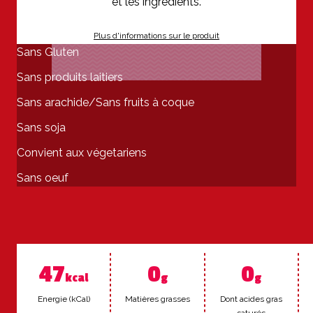
Plus d'informations sur le produit
Sans Gluten
Sans produits laitiers
Sans arachide/Sans fruits à coque
Sans soja
Convient aux végetariens
Sans oeuf
47
0
0
kcal
g
g
Ener­gie (kCal)
Ma­tières grasses
Dont acides gras