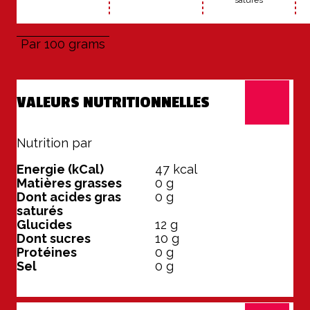
sa­tu­rés
Par 100 grams
VALEURS NUTRITIONNELLES
Nutrition par
100 grams
Energie (kCal)
47
kcal
Matières grasses
0
g
Dont acides gras
0
g
saturés
Glucides
12
g
Dont sucres
10
g
Protéines
0
g
Sel
0
g