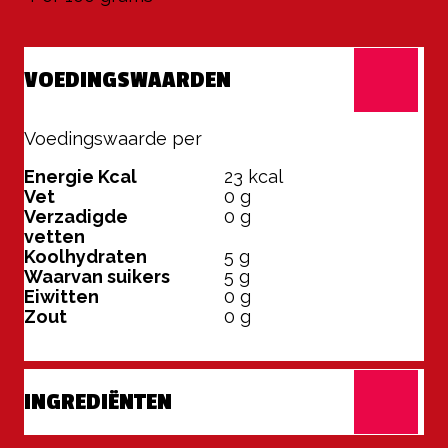
VOEDINGSWAARDEN
Voedingswaarde per
100 grams
Energie Kcal
23
kcal
Vet
0
g
Verzadigde
0
g
vetten
Koolhydraten
5
g
Waarvan suikers
5
g
Eiwitten
0
g
Zout
0
g
INGREDIËNTEN