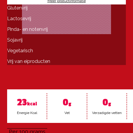
Meer productinformatie
Glutenvrij
Lactosevrij
Pinda- en notenvrij
Sojavrij
Vegetarisch
Vrij van eiproducten
23
0
0
kcal
g
g
Ener­gie Kcal
Vet
Ver­za­dig­de vet­ten
Per 100 grams