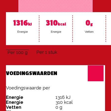
1316
310
0
kJ
kcal
g
Ener­gie
Ener­gie
Vet­ten
Per 1 stuk
Per 100 g
VOEDINGSWAARDEN
Voedingswaarde per
100 g
Energie
1316
kJ
Energie
310
kcal
Vetten
0
g