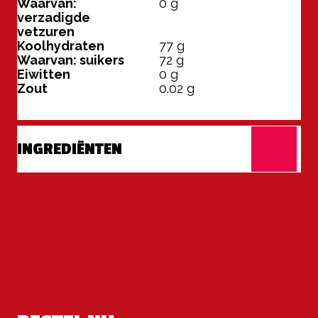
Waarvan:
0
g
verzadigde
vetzuren
Koolhydraten
77
g
Waarvan: suikers
72
g
Eiwitten
0
g
Zout
0.02
g
INGREDIËNTEN