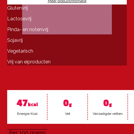
Meer productinformatie
Glutenvrij
Lactosevrij
Pinda- en notenvrij
Sojavrij
Vegetarisch
Vrij van eiproducten
47
0
0
kcal
g
g
Ener­gie Kcal
Vet
Ver­za­dig­de vet­ten
Per 100 grams