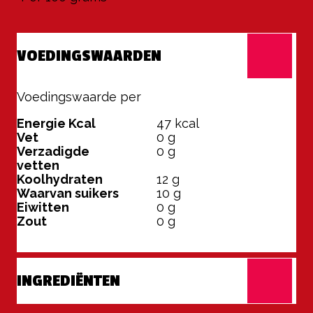
VOEDINGSWAARDEN
Voedingswaarde per
100 grams
Energie Kcal
47
kcal
Vet
0
g
Verzadigde
0
g
vetten
Koolhydraten
12
g
Waarvan suikers
10
g
Eiwitten
0
g
Zout
0
g
INGREDIËNTEN