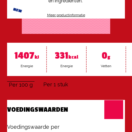
en ingrediënten. 
NEW
Meer productinformatie
1407
331
0
kJ
kcal
g
Ener­gie
Ener­gie
Vet­ten
Per 1 stuk
Per 100 g
VOEDINGSWAARDEN
Voedingswaarde per
100 g