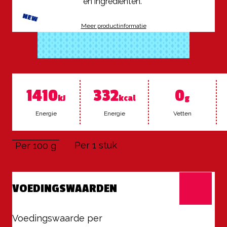
en ingrediënten. 
NEW
Meer productinformatie
1410
332
0
kJ
kcal
g
Ener­gie
Ener­gie
Vet­ten
Per 1 stuk
Per 100 g
VOEDINGSWAARDEN
Voedingswaarde per
100 g