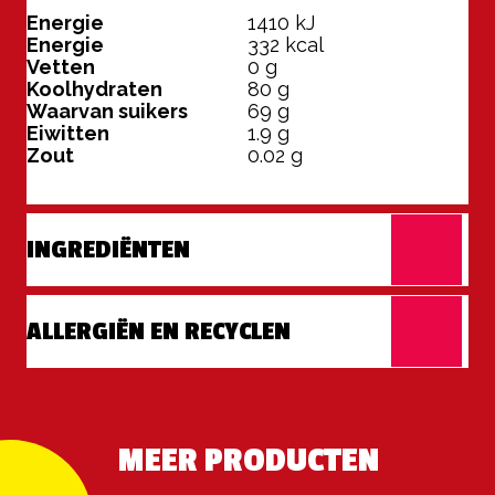
Energie
1410
kJ
Energie
332
kcal
Vetten
0
g
Koolhydraten
80
g
Waarvan suikers
69
g
Eiwitten
1.9
g
Zout
0.02
g
INGREDIËNTEN
ALLERGIËN EN RECYCLEN
MEER PRODUCTEN